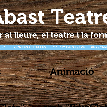
Abast Teatr
 al lleure, el teatre i la fo
CIÓ
CONTES i TITELLES
CALAIX DE SASTRE
PERSONA
s
Animació