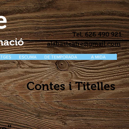
e
Tel. 626 490 921
rmació
alabasteatre@gmail.com
TGES
ESCUMA
DE TEMPORADA
A MIDA
Contes i Titelles