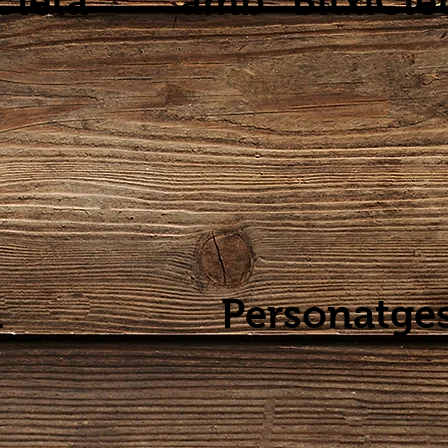
Cleta"
amb "BitxiCle
a
Personatge