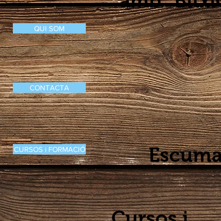
amb "Bitxi
QUI SOM
CONTACTA
Escum
CURSOS i FORMACIÓ
Cursos i