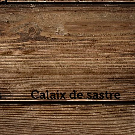
ta"
s
Calaix de sastre