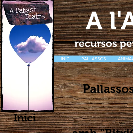
A l'
recursos per
INICI
PALLASSOS
ANIMA
Pallasso
Inici